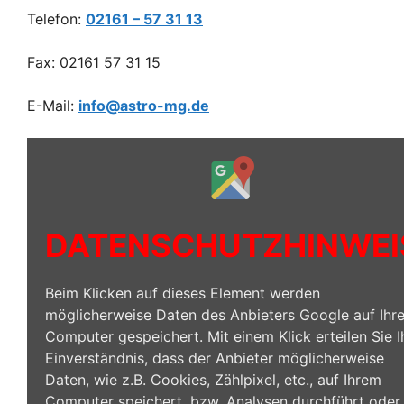
Telefon:
02161 – 57 31 13
Fax: 02161 57 31 15
E-Mail:
info@astro-mg.de
Inhalt
von
Google
Maps
anzeigen
DATENSCHUTZHINWEI
Beim Klicken auf dieses Element werden
möglicherweise Daten des Anbieters Google auf Ihr
Computer gespeichert. Mit einem Klick erteilen Sie I
Einverständnis, dass der Anbieter möglicherweise
Daten, wie z.B. Cookies, Zählpixel, etc., auf Ihrem
Computer speichert, bzw. Analysen durchführt oder