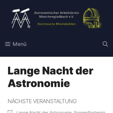
Zum
Inhalt
springen
Menü
Lange Nacht der
Astronomie
NÄCHSTE VERANSTALTUNG
Lange Nacht der Astronomie, Sonnenfinsternis