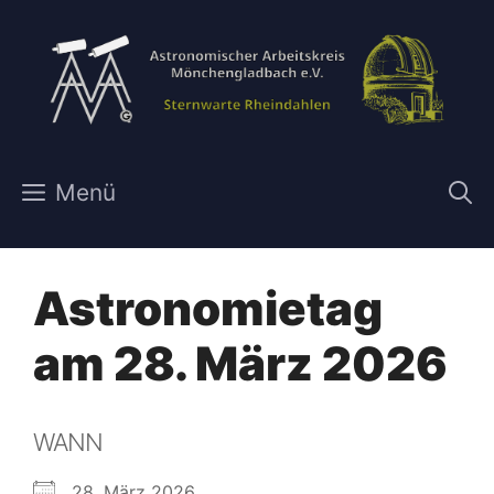
Zum
Inhalt
springen
Menü
Astronomietag
am 28. März 2026
WANN
28. März 2026