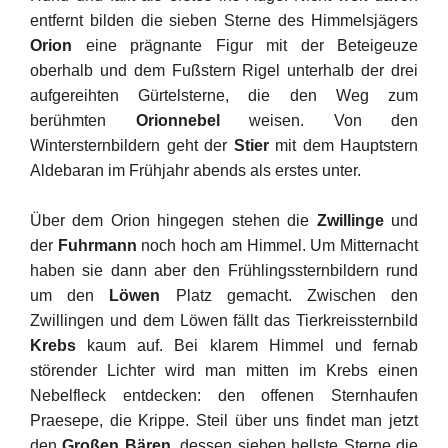
entfernt bilden die sieben Sterne des Himmelsjägers
Orion
eine prägnante Figur mit der Beteigeuze
oberhalb und dem Fußstern Rigel unterhalb der drei
aufgereihten Gürtelsterne, die den Weg zum
berühmten
Orionnebel
weisen. Von den
Wintersternbildern geht der
Stier
mit dem Hauptstern
Aldebaran im Frühjahr abends als erstes unter.
Über dem Orion hingegen stehen die
Zwillinge
und
der
Fuhrmann
noch hoch am Himmel. Um Mitternacht
haben sie dann aber den Frühlingssternbildern rund
um den
Löwen
Platz gemacht. Zwischen den
Zwillingen und dem Löwen fällt das Tierkreissternbild
Krebs
kaum auf. Bei klarem Himmel und fernab
störender Lichter wird man mitten im Krebs einen
Nebelfleck entdecken: den offenen Sternhaufen
Praesepe, die Krippe. Steil über uns findet man jetzt
den
Großen Bären
, dessen sieben hellste Sterne die